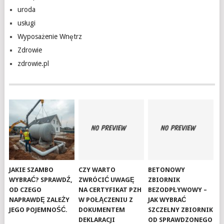
uroda
usługi
Wyposażenie Wnętrz
Zdrowie
zdrowie.pl
JAKIE SZAMBO
CZY WARTO
BETONOWY
WYBRAĆ? SPRAWDŹ,
ZWRÓCIĆ UWAGĘ
ZBIORNIK
OD CZEGO
NA CERTYFIKAT PZH
BEZODPŁYWOWY –
NAPRAWDĘ ZALEŻY
W POŁĄCZENIU Z
JAK WYBRAĆ
JEGO POJEMNOŚĆ.
DOKUMENTEM
SZCZELNY ZBIORNIK
DEKLARACJI
OD SPRAWDZONEGO