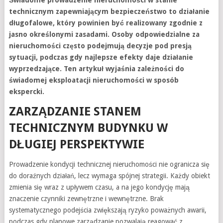
Świadome prowadzenie nieruchomości w stanie
technicznym zapewniającym bezpieczeństwo to działanie
długofalowe, który powinien być realizowany zgodnie z
jasno określonymi zasadami. Osoby odpowiedzialne za
nieruchomości często podejmują decyzje pod presją
sytuacji, podczas gdy najlepsze efekty daje działanie
wyprzedzające. Ten artykuł wyjaśnia zależności do
świadomej eksploatacji nieruchomości w sposób
ekspercki.
ZARZĄDZANIE STANEM
TECHNICZNYM BUDYNKU W
DŁUGIEJ PERSPEKTYWIE
Prowadzenie kondycji technicznej nieruchomości nie ogranicza się
do doraźnych działań, lecz wymaga spójnej strategii. Każdy obiekt
zmienia się wraz z upływem czasu, a na jego kondycję mają
znaczenie czynniki zewnętrzne i wewnętrzne. Brak
systematycznego podejścia zwiększają ryzyko poważnych awarii,
podczas gdy planowe zarządzanie pozwalają reagować z