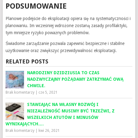
PODSUMOWANIE
Planowe podejście do eksploatacji opiera się na systematyczności i
planowaniu. Im wcześniej wdrożone zostaną zasady profilaktyki,
tym mniejsze ryzyko poważnych problemów.
Świadome zarządzanie pozwala zapewnić bezpieczne i stabilne
użytkowanie oraz zwiększyć przewidywalność eksploatacji.
RELATED POSTS
NARODZINY DZIDZIUSIA TO CZAS
NADZWYCZAJNY POŻĄDAMY ZATRZYMAĆ OWĄ
CHWILE.
Brak komentarzy
|
cze 5, 2021
STAWIAJĄC NA WŁASNY ROZWÓJ I
NIEZALEŻNOŚĆ MUSIMY BYĆ TRZEŹWI, Z
WSZELKICH ATUTÓW I MINUSÓW
WYNIKAJĄCYCH….
Brak komentarzy
|
kwi 26, 2021