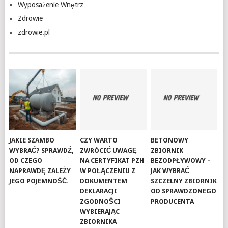
Wyposażenie Wnętrz
Zdrowie
zdrowie.pl
JAKIE SZAMBO
CZY WARTO
BETONOWY
WYBRAĆ? SPRAWDŹ,
ZWRÓCIĆ UWAGĘ
ZBIORNIK
OD CZEGO
NA CERTYFIKAT PZH
BEZODPŁYWOWY –
NAPRAWDĘ ZALEŻY
W POŁĄCZENIU Z
JAK WYBRAĆ
JEGO POJEMNOŚĆ.
DOKUMENTEM
SZCZELNY ZBIORNIK
DEKLARACJI
OD SPRAWDZONEGO
ZGODNOŚCI
PRODUCENTA
WYBIERAJĄC
ZBIORNIKA